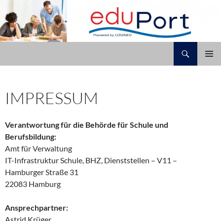
Zum
Inhalt
springen
Suchen
Grundschule Rahewinkel
PRIMÄR
MENÜ
IMPRESSUM
Verantwortung für die Behörde für Schule und
Berufsbildung:
Amt für Verwaltung
IT-Infrastruktur Schule, BHZ, Dienststellen – V11 –
Hamburger Straße 31
22083 Hamburg
Ansprechpartner:
Astrid Krüger